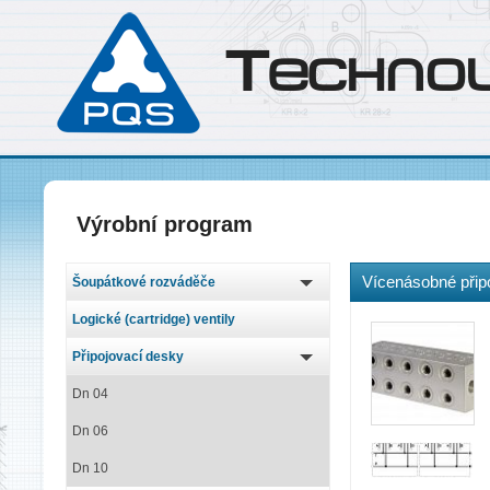
T
echno
Výrobní program
Vícenásobné přip
Šoupátkové rozváděče
Logické (cartridge) ventily
Připojovací desky
Dn 04
Dn 06
Dn 10